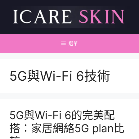
跳
至
主
要
內
容
選單
5G與Wi-Fi 6技術
5G與Wi-Fi 6的完美配
搭：家居網絡5G plan比