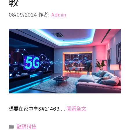
較
08/09/2024
作者:
Admin
想要在家中享&#21463 …
閱讀全文
分
數碼科技