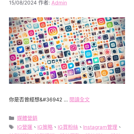
15/08/2024
作者:
Admin
你是否曾經想&#36942 …
閱讀全文
分
媒體營銷
類
標
IG營運
、
IG策略
、
IG買粉絲
、
Instagram管理
、
籤