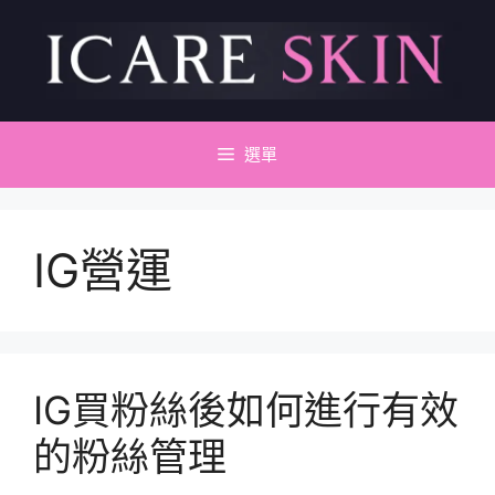
跳
至
主
要
內
容
選單
IG營運
IG買粉絲後如何進行有效
的粉絲管理