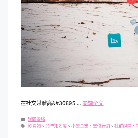
在社交媒體高&#36895 …
閱讀全文
分
媒體營銷
類
標
IG買讚
、
品牌知名度
、
小型企業
、
數位行銷
、
社群媒體
、
籤