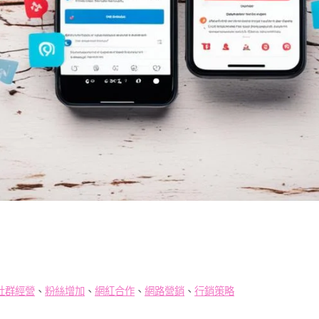
社群經營
、
粉絲增加
、
網紅合作
、
網路營銷
、
行銷策略