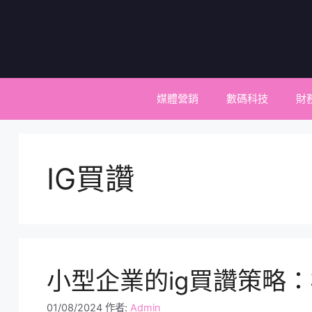
跳
至
主
要
內
容
媒體營銷
數碼科技
財
IG買讚
小型企業的ig買讚策略
01/08/2024
作者:
Admin