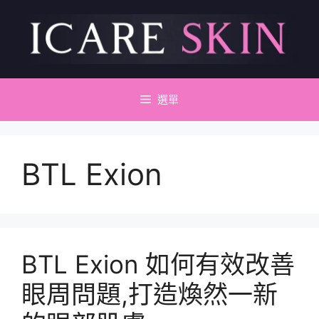
跳
至
主
要
內
容
選單
BTL Exion
BTL Exion 如何有效改善
眼周問題,打造煥然一新