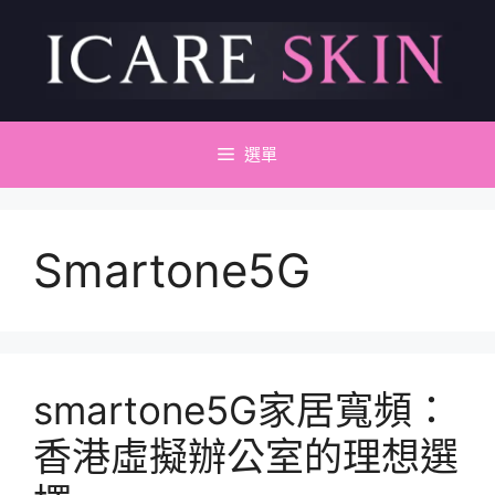
跳
至
主
要
內
容
選單
Smartone5G
smartone5G家居寬頻：
香港虛擬辦公室的理想選